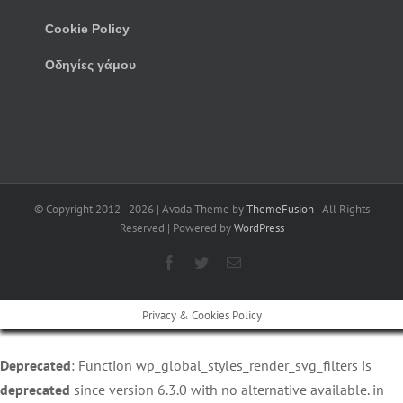
Cookie Policy
Οδηγίες γάμου
© Copyright 2012 -
2026 | Avada Theme by
ThemeFusion
| All Rights
Reserved | Powered by
WordPress
Facebook
Twitter
Email
Privacy & Cookies Policy
Deprecated
: Function wp_global_styles_render_svg_filters is
deprecated
since version 6.3.0 with no alternative available. in