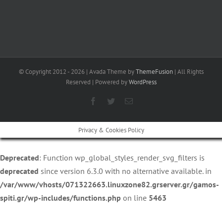
© Copyright 2012 -
2026 | Avada Theme by
ThemeFusion
| All Rights
Reserved | Powered by
WordPress
Facebook
Twitter
Email
Privacy & Cookies Policy
Deprecated
: Function wp_global_styles_render_svg_filters is
deprecated
since version 6.3.0 with no alternative available. in
/var/www/vhosts/071322663.linuxzone82.grserver.gr/gamos-
spiti.gr/wp-includes/functions.php
on line
5463