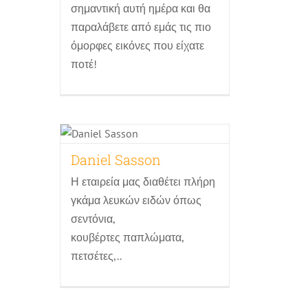
σημαντική αυτή ημέρα και θα
παραλάβετε από εμάς τις πιο
όμορφες εικόνες που είχατε
ποτέ!
Daniel Sasson
Λευκά και είδη προικός
Λίστα
γάμου
Daniel Sasson
Η εταιρεία μας διαθέτει πλήρη
γκάμα λευκών ειδών όπως
σεντόνια,
κουβέρτες παπλώματα,
πετσέτες,..