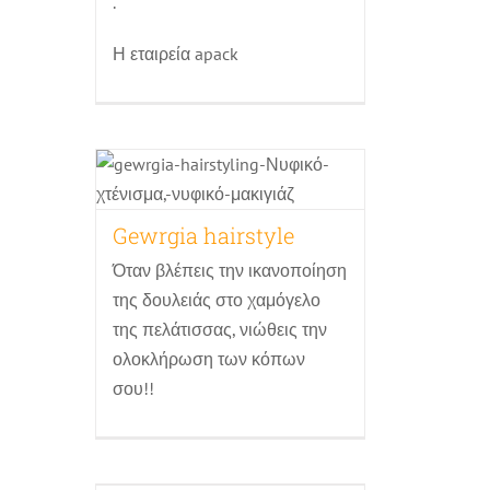
.
Η εταιρεία apack
Gewrgia hairstyle
Κομμωτήρια
Τα πάντα για το γάμο
Gewrgia hairstyle
Όταν βλέπεις την ικανοποίηση
της δουλειάς στο χαμόγελο
της πελάτισσας, νιώθεις την
ολοκλήρωση των κόπων
σου!!
ΣΤΑΧΥ CATERING