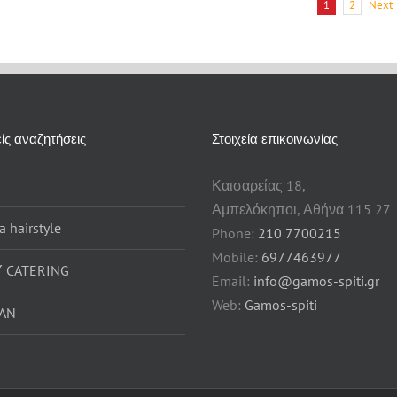
Next
1
2
ίς αναζητήσεις
Στοιχεία επικοινωνίας
Καισαρείας 18,
Αμπελόκηποι, Αθήνα 115 27
 hairstyle
Phone:
210 7700215
Mobile:
6977463977
 CATERING
Email:
info@gamos-spiti.gr
Web:
Gamos-spiti
AN