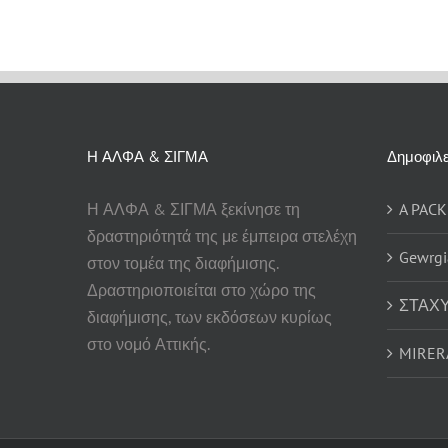
Η ΑΛΦΑ & ΣΙΓΜΑ
Δημοφιλε
Η ΑΛΦΑ & ΣΙΓΜΑ ξεκίνησε τη
A PACK
δραστηριότητά της με έμπειρα στελέχη
Gewrgia
στον τομέα της διαφήμισης.
Δραστηριοποιείται στο χώρο της
ΣΤΑΧΥ
διαφήμισης, των εκδόσεων κυρίως
στο νομό Αττικής.
MIRER