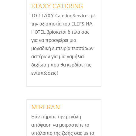
ΣΤΑΧΥ CATERING
Αίθουσες δεξιώσεων - Κτήματα
Κέτερινγκ (Catering)
TO ΣΤΑΧΥ CateringServices με
την αξιοπιστία του ELEFSINΑ
HOTEL βρίσκεται δίπλα σας
για να προσφέρει μια
μοναδική εμπειρία τεσσάρων
αστέρων για μια γαμήλια
δεξίωση που θα κερδίσει τις
εντυπώσεις!
MIRERAN
MIRERAN
Αίθουσες δεξιώσεων - Κτήματα
Εάν πήρατε την μεγάλη
απόφαση να μοιραστείτε το
υπόλοιπο της ζωής σας με το