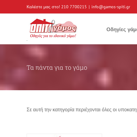
Skip
Καλέστε μας στο!
210 7700215
|
info@gamos-spiti.gr
to
content
Οδηγίες γάμ
Τα πάντα για το γάμο
Σε αυτή την κατηγορία περιέχονται όλες οι υποκατ
A PACK
Μπομπονιέρες - Λαμπάδες