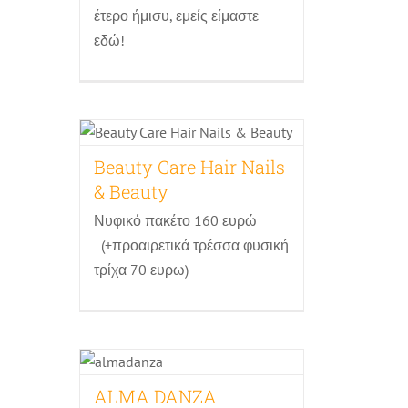
έτερο ήμισυ, εμείς είμαστε
εδώ!
Beauty Care Hair Nails
& Beauty
Κομμωτήρια
Προσφορές Γάμου
Beauty Care Hair Nails
& Beauty
Νυφικό πακέτο 160 ευρώ
(+προαιρετικά τρέσσα φυσική
τρίχα 70 ευρω)
ALMA DANZA
Σχολές χορού
ALMA DANZA