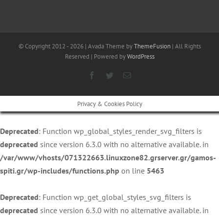
© Copyright 2012 -
2026 | Avada Theme by
ThemeFusion
| All Rights
Reserved | Powered by
WordPress
Facebook
Twitter
Email
Privacy & Cookies Policy
Deprecated
: Function wp_global_styles_render_svg_filters is
deprecated
since version 6.3.0 with no alternative available. in
/var/www/vhosts/071322663.linuxzone82.grserver.gr/gamos-
spiti.gr/wp-includes/functions.php
on line
5463
Deprecated
: Function wp_get_global_styles_svg_filters is
deprecated
since version 6.3.0 with no alternative available. in